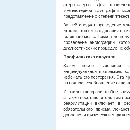
атеросклероз. Для проведе
компьютерной томографии моз
представление о степени тяжест
За ней следует проведение уль
итогам этого исследования вра
головного мозга. Также для пол
проведение ангиографии, кото
диагностических процедур не об
Профилактика инсульта
Затем, после выяснения вс
индивидуальной программы, кот
избежать его повторения. Эта п
на полное возобновление основн
Израильские врачи особое вним
а также восстановительным про
реабилитации включает в се
обязательного приема лекарс
давления и физических упражне