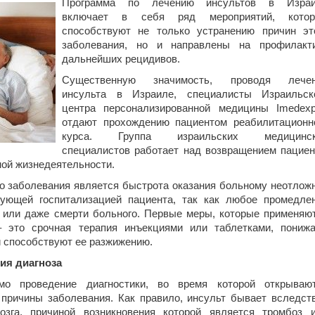
Программа по лечению инсультов в Изра
включает в себя ряд мероприятий, кото
способствуют не только устранению причин эт
заболевания, но и направлены на профилакт
дальнейших рецидивов.
Существенную значимость, проводя лече
инсульта в Израиле, специалисты Израильск
центра персонализированной медицины Imedexp
отдают прохождению пациентом реабилитационн
курса. Группа израильских медицинск
специалистов работает над возвращением пациен
ной жизнедеятельности.
о заболевания является быстрота оказания больному неотлож
ующей госпитализацией пациента, так как любое промедле
 или даже смерти больного. Первые меры, которые применяю
– это срочная терапия инъекциями или таблетками, пониж
и способствуют ее разжижению.
ия диагноза
мо проведение диагностики, во время которой открываю
причины заболевания. Как правило, инсульт бывает вследст
озга, причиной возникновения которой является тромбоз 