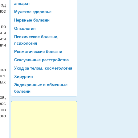
аппарат
тод
ное
Мужское здоровье
Нервные болезни
 по
Онкология
и и
Психические болезни,
ься
психология
нии
Ревматические болезни
Сексуальные расстройства
Уход за телом, косметология
тка
ает
Хирургия
ных
Эндокринные и обменные
болезни
ов,
есс
 из
ого