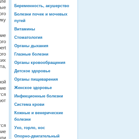
иле
Беременность, акушерство
рые
ого
Болезни почек и мочевых
ику
путей
Витамины
ние
Стоматология
ого
Органы дыхания
ert
ого
Глазные болезни
их
Органы кровообращения
та,
Детское здоровье
Органы пищеварения
ной
ние
Женское здоровье
тся
Инфекционные болезни
ают
Система крови
Кожные и венерические
болезни
тся
Ухо, горло, нос
вие
Опорно-двигательный
или