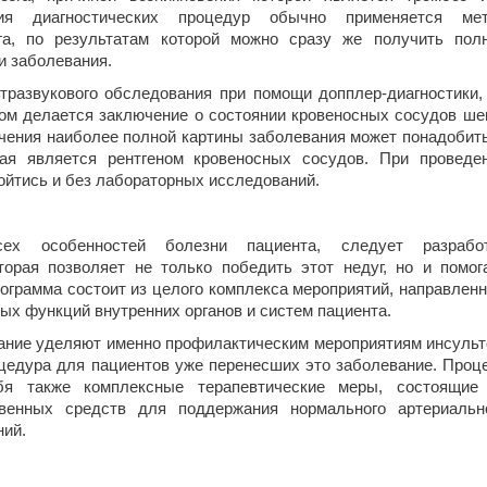
ния диагностических процедур обычно применяется ме
га, по результатам которой можно сразу же получить пол
и заболевания.
тразвукового обследования при помощи допплер-диагностики,
чом делается заключение о состоянии кровеносных сосудов ше
учения наиболее полной картины заболевания может понадобит
рая является рентгеном кровеносных сосудов. При проведе
ойтись и без лабораторных исследований.
ех особенностей болезни пациента, следует разрабо
орая позволяет не только победить этот недуг, но и помог
рограмма состоит из целого комплекса мероприятий, направлен
ых функций внутренних органов и систем пациента.
ание уделяют именно профилактическим мероприятиям инсульт
цедура для пациентов уже перенесших это заболевание. Проц
бя также комплексные терапевтические меры, состоящие
твенных средств для поддержания нормального артериальн
ний.