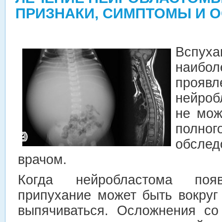
ПРИЗНАКИ, СИМПТОМЫ И 
Вспуха
наибол
проявл
нейроб
не мож
полн
обслед
врачом.
Когда нейробластома поя
припухание может быть вокруг
выпячиваться. Осложнения со