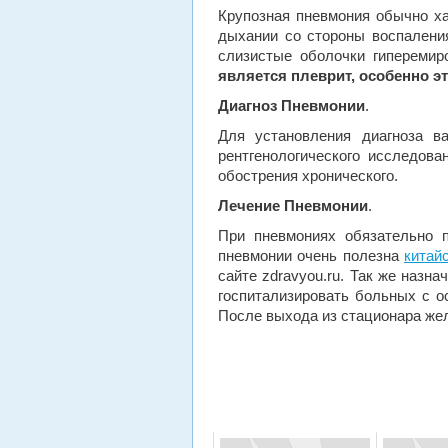
Крупозная пневмония обычно ха
дыхании со стороны воспаления
слизистые оболочки гиперемир
является плеврит, особенно э
Диагноз
Пневмонии
.
Для установления диагноза в
рентгенологического исследов
обострения хронического.
Лечение
Пневмонии
.
При пневмониях обязательно п
пневмонии очень полезна
китай
сайте zdravyou.ru. Так же назн
госпитализировать больных с о
После выхода из стационара жел