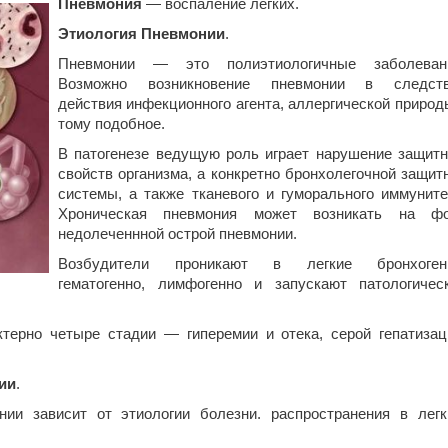
Пневмония
— воспаление легких.
Этиология
Пневмонии
.
Пневмонии — это полиэтиологичные заболеван
Возможно возникновение пневмонии в следст
действия инфекционного агента, аллергической природ
тому подобное.
В патогенезе ведущую роль играет нарушение защит
свойств организма, а конкретно бронхолегочной защит
системы, а также тканевого и гуморального иммуните
Хроническая пневмония может возникать на ф
недолеченнной острой пневмонии.
Возбудители проникают в легкие бронхогенн
гематогенно, лимфогенно и запускают патологичес
терно четыре стадии — гиперемии и отека, серой гепатизац
ии
.
ии зависит от этиологии болезни. распространения в легк