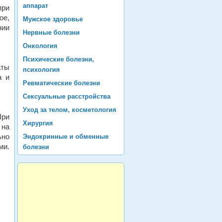
аппарат
при
ое,
Мужское здоровье
нии
Нервные болезни
Онкология
Психические болезни,
аты
психология
а и
Ревматические болезни
Сексуальные расстройства
Уход за телом, косметология
При
Хирургия
 на
ьно
Эндокринные и обменные
ми.
болезни