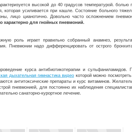
рактеризуется высокой до 40 градусов температурой. болью 
, которая усиливается при кашле. Состояние больного тяжел
оны, лицо цианотично. Довольно часто осложнением пневмо
то характерно для гнойных пневмоний.
ажную роль играет правильно собранный анамнез, результ
ания. Пневмонии надо дифференцировать от острого бронхит
роведение курса антибиотикотерапии и сульфаниламидов. 
ская дыхательная гимнастика видео
которой можно посмотреть
ачаются антитоксические препараты и курс витаминов. Желател
строй пневмонией, для постоянно их наблюдения специалиста
ательно санаторно-курортное лечение.