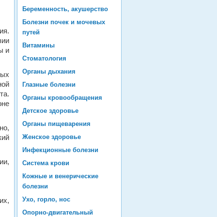
Беременность, акушерство
Болезни почек и мочевых
ия.
путей
вии
Витамины
ы и
Стоматология
Органы дыхания
ных
ной
Глазные болезни
та.
Органы кровообращения
оне
Детское здоровье
Органы пищеварения
о,
кий
Женское здоровье
Инфекционные болезни
ии,
Система крови
Кожные и венерические
болезни
Ухо, горло, нос
их,
Опорно-двигательный