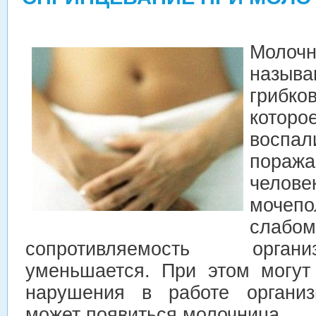
Моло
называ
грибк
кот
воспал
пораж
чело
мочепо
слаб
сопротивляемость орган
уменьшается. При этом могут
нарушения в работе организ
может появиться молочница.