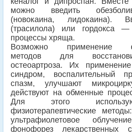
кеналог и дипроспан. Вместе
можно введить обезболи
(новокаина, лидокаина). В
(трасилола) или гордокса —
процессы хряща.
Возможно применение физ
методов для восстанови
остеоартроза. Их применени
синдром, воспалительный 
спазм, улучшают микроцирку
действуют на обменные процес
Для этого использу
физиотерапевтические методы:
ультрафиолетовое облучен
фонофорез лекарственных с