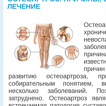
ЛЕЧЕНИЕ
Осте
хронич
невосп
забол
причин
извест
прич
развитию остеоартроза, п
собирательным
понятием, 
несколько заболеваний. П
затруднено. Остеоартроз явл
встречаемая патология сустав