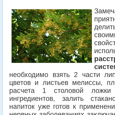
Заме
прият
дели
своим
свой
исп
расс
сист
необходимо взять 2 части лип
цветов и листьев мелиссы, п
расчета 1 столовой ложки
ингредиентов, залить стака
напиток уже готов к применен
нервных заболеваниях заключает