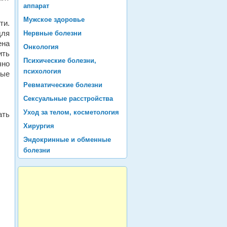
аппарат
Мужское здоровье
ти.
для
Нервные болезни
ена
Онкология
ить
Психические болезни,
чно
психология
вые
Ревматические болезни
Сексуальные расстройства
Уход за телом, косметология
ать
Хирургия
Эндокринные и обменные
болезни