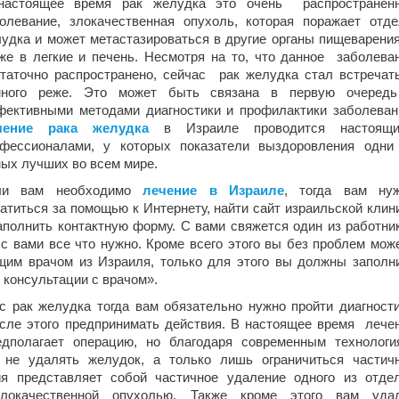
настоящее время рак желудка это очень распространен
олевание, злокачественная опухоль, которая поражает отд
лудка и может
метастазироваться в другие органы пищеварения
же в легкие и печень. Несмотря на то, что данное заболева
таточно распространено, сейчас рак желудка стал встречат
много реже. Это может быть связана в первую очеред
ективными методами диагностики и профилактики заболеван
чение рака желудка
в Израиле проводится настоящи
офессионалами, у которых показатели выздоровления одни
ых лучших во всем мире.
ли вам необходимо
лечение в Израиле
, тогда вам ну
атиться за помощью к Интернету, найти сайт израильской клин
аполнить контактную форму. С вами свяжется один из работни
с вами все что нужно. Кроме всего этого вы без проблем мож
щим врачом из Израиля, только для этого вы должны заполн
 консультации с врачом».
с рак желудка тогда вам обязательно нужно пройти диагности
после этого предпринимать действия. В настоящее время лече
дполагает операцию, но благодаря современным технологи
 не удалять желудок, а только лишь ограничиться частич
я представляет собой частичное удаление одного из отде
локачественной опухолью. Также кроме этого вам уда