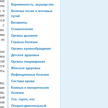
ное
Беременность, акушерство
елы
, а
Болезни почек и мочевых
ние
путей
ься
Витамины
ь с
Стоматология
ия.
ми
Органы дыхания
 из
Глазные болезни
Органы кровообращения
жно
Детское здоровье
ики
ков
Органы пищеварения
ете
Женское здоровье
ить
Инфекционные болезни
Система крови
ку,
ние
Кожные и венерические
ям,
болезни
ной
Ухо, горло, нос
лов
Опорно-двигательный
лят