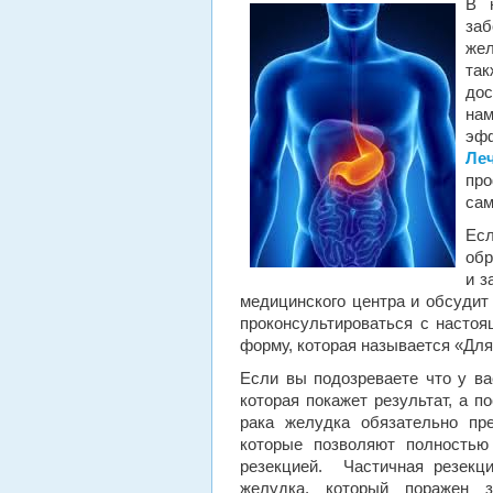
В 
заб
же
так
дос
на
эфф
Ле
пр
сам
Ес
обр
и з
медицинского центра и обсудит 
проконсультироваться с настоя
форму, которая называется «Для
Если вы подозреваете что у ва
которая покажет результат, а 
рака желудка обязательно пре
которые позволяют полностью
резекцией. Частичная резекци
желудка, который поражен з