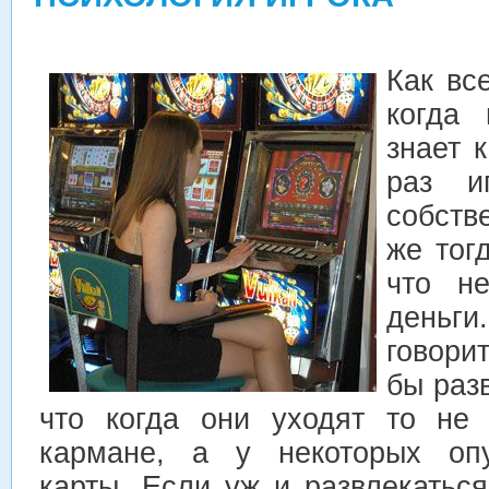
Как вс
когда 
знает 
раз и
собств
же тог
что 
деньг
говори
бы раз
что когда они уходят то не
кармане, а у некоторых опу
карты. Если уж и развлекатьс