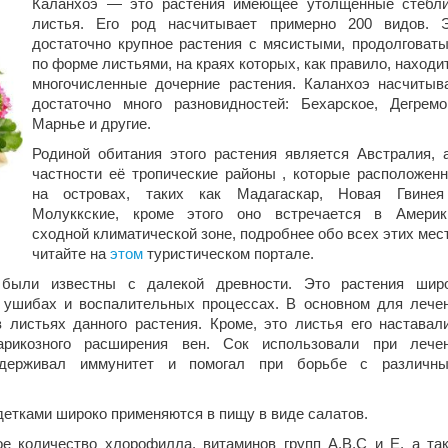
Каланхоэ — это растения имеющее утолщенные стебл
листья. Его род насчитывает примерно 200 видов.
достаточно крупное растения с мясистыми, продолговат
по форме листьями, на краях которых, как правило, находи
многочисленные дочерние растения. Каланхоэ насчитыв
достаточно много разновидностей: Бехарское, Дегремо
Марнье и другие.
Родиной обитания этого растения является Австралия, 
частности её тропические районы , которые расположен
на островах, таких как Мадагаскар, Новая Гвине
Молуккские, кроме этого оно встречается в Америк
сходной климатической зоне, подробнее обо всех этих мес
читайте на
этом
туристическом портале.
 были известны с далекой древности. Это растения шир
 ушибах и воспалительных процессах. В основном для лече
листьях данного растения. Кроме, это листья его наставал
арикозного расширения вен. Сок использовали при лече
ддерживал иммунитет и помогал при борьбе с различн
 детками широко применяются в пищу в виде салатов.
е количество хлорофилла, витаминов групп А,В,С и Е, а та