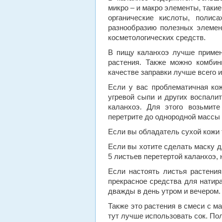
микро – и макро элементы, такие
органические кислоты, полис
разнообразию полезных элемент
косметологических средств.
В пищу каланхоэ лучше применя
растения. Также можно комбин
качестве заправки лучше всего 
Если у вас проблематичная кож
угревой сыпи и других воспали
каланхоэ. Для этого возьмите
перетрите до однородной массы 
Если вы обладатель сухой кожи 
Если вы хотите сделать маску д
5 листьев перетертой каланхоэ, 
Если настоять листья растения
прекрасное средства для натира
дважды в день утром и вечером.
Также это растения в смеси с м
тут лучше использовать сок. По