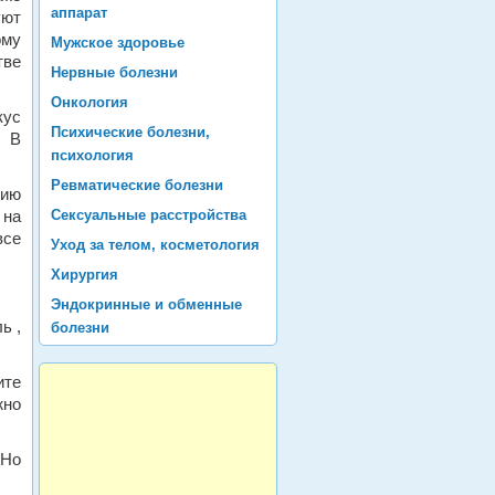
аппарат
уют
ому
Мужское здоровье
тве
Нервные болезни
Онкология
кус
Психические болезни,
. В
психология
Ревматические болезни
нию
 на
Сексуальные расстройства
все
Уход за телом, косметология
Хирургия
Эндокринные и обменные
ь ,
болезни
ите
жно
 Но