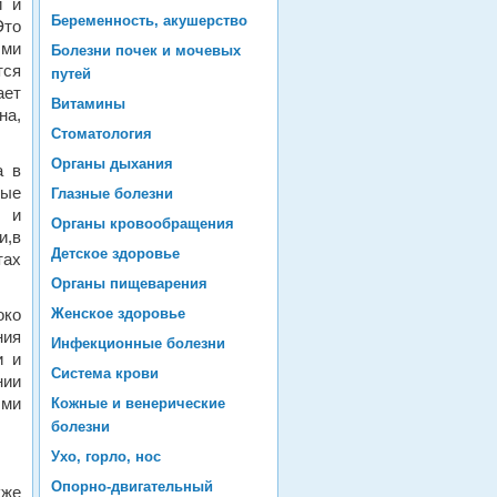
и и
Беременность, акушерство
Это
ыми
Болезни почек и мочевых
тся
путей
ает
Витамины
на,
Стоматология
Органы дыхания
а в
ные
Глазные болезни
я и
Органы кровообращения
и,в
Детское здоровье
тах
Органы пищеварения
око
Женское здоровье
ния
Инфекционные болезни
и и
Система крови
нии
ыми
Кожные и венерические
болезни
Ухо, горло, нос
Опорно-двигательный
кже