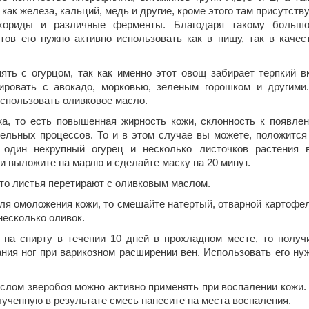
 как железа, кальций, медь и другие, кроме этого там присутств
ахориды и различные ферменты. Благодаря такому больш
ов его нужно активно использовать как в пищу, так в качес
ть с огурцом, так как именно этот овощ забирает терпкий в
ировать с авокадо, морковью, зеленым горошком и другими
использовать оливковое масло.
а, то есть повышенная жирность кожи, склонность к появле
тельных процессов. То и в этом случае вы можете, положится
 один некрупный огурец и несколько листочков растения 
и выложите на марлю и сделайте маску на 20 минут.
то листья перетирают с оливковым маслом.
ля омоложения кожи, то смешайте натертый, отварной картофел
несколько оливок.
 на спирту в течении 10 дней в прохладном месте, то получ
ния ног при варикозном расширении вен. Использовать его ну
аслом зверобоя можно активно применять при воспалении кожи.
лученную в результате смесь нанесите на места воспаления.