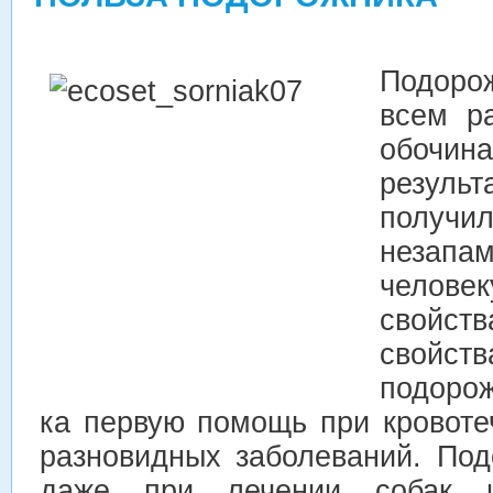
Подор
всем р
обочин
резул
получил
незап
челове
свойс
свойст
подоро
ка первую помощь при кровоте
разновидных заболеваний. Под
даже при лечении собак 