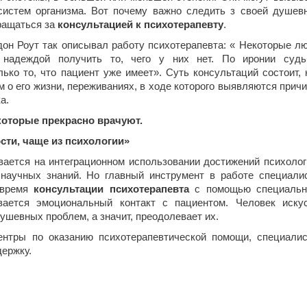
систем организма. Вот почему важно следить з своей душев
ращаться за
консультацией к психотерапевту
.
н Роут так описывал работу психотерапевта: « Некоторые л
 надеждой получить то, чего у них нет. По иронии суд
ько то, что пациент уже имеет». Суть консультаций состоит, 
м о его жизни, переживаниях, в ходе которого выявляются прич
а.
которые прекрасно врачуют.
сти, чаще из психологии»
вается на интеграционном использовании достижений психолог
 научных знаний. Но главный инструмент в работе специали
 время
консультации психотерапевта
с помощью специаль
вается эмоциональный контакт с пациентом. Человек иску
ушевных проблем, а значит, преодолевает их.
ентры по оказанию психотерапевтической помощи, специали
держку.