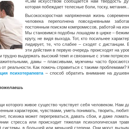
«Сим искусством сообщается нам твердость ду
которая побеждает телесные боли, тоску, метания
Высокоскоростная напряженная жизнь современн
человека переполнена повседневными забота
постоянным поиском
компромиссов, работой на изн
Мы становимся подобны лошадям в цирке – бежим
кругу, не видя выхода. Тот, кто посильнее характе
лидирует, те, что слабее – сходят с дистанции. 
эти действия в первую очередь происходят на уро
 трудно выдержать высокий темп и связанные с этим потрясен
ажительными, дамы – плаксивыми, мужчины часто бросаютс
а от реальности. Как помочь справиться с такими проблемами? 
ция психотерапевта
– способ обратить внимание на душев
 пожелаешь
щи которого живое существо чувствует себя человеком. Нам д
нным характером, чувствами, уметь понимать, творить, любит
нт, психика может перегреваться, давать сбои, и даже ломать
янии стресса или происходит тяжелая психологическая трав
й системы, в большей или меньшей степени. Они могут вызыв