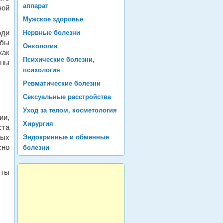
аппарат
ной
Мужское здоровье
юди
Нервные болезни
ьбы
Онкология
как
Психические болезни,
ины
психология
Ревматические болезни
Сексуальные расстройства
Уход за телом, косметология
ии,
Хирургия
ста
ных
Эндокринные и обменные
сно
болезни
сты