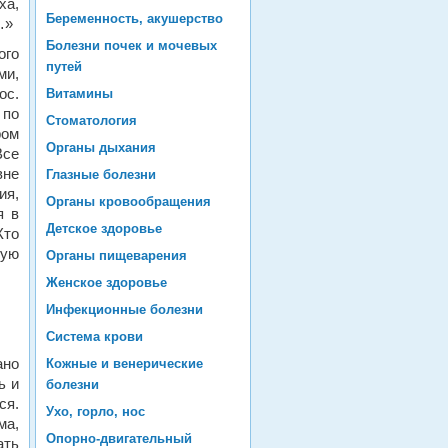
ха,
Беременность, акушерство
…»
Болезни почек и мочевых
ого
путей
ми,
ос.
Витамины
 по
Стоматология
ром
Органы дыхания
Все
вне
Глазные болезни
ия,
Органы кровообращения
я в
Детское здоровье
Кто
ную
Органы пищеварения
Женское здоровье
Инфекционные болезни
Система крови
ано
Кожные и венерические
ь и
болезни
ся.
Ухо, горло, нос
ма,
Опорно-двигательный
ать