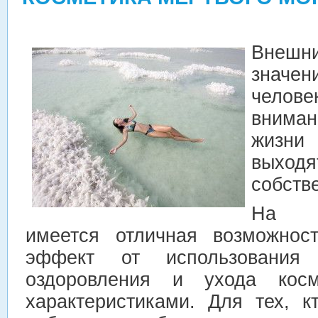
Внешн
значе
челов
вниман
жизн
выходя
собств
На с
имеется отличная возможнос
эффект от использования 
оздоровления и ухода кос
характеристиками. Для тех, к