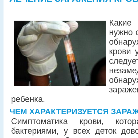
Какие
нужно 
обнар
крови 
следу
незам
обнар
зараж
ребенка.
ЧЕМ ХАРАКТЕРИЗУЕТСЯ ЗАРА
Симптоматика крови, кото
бактериями, у всех деток дов