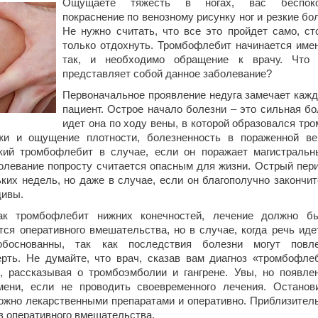
Ощущаете тяжесть в ногах, вас беспоко
покраснение по венозному рисунку ног и резкие бо
Не нужно считать, что все это пройдет само, ст
только отдохнуть. Тромбофлебит начинается име
так, и необходимо обращение к врачу. Что
представляет собой данное заболевание?
Первоначальное проявление недуга замечает каж
пациент. Острое начало болезни – это сильная бо
идет она по ходу вены, в которой образовался тро
ожи и ощущение плотности, болезненность в пораженной ве
кий тромбофлебит в случае, если он поражает магистральн
болевание попросту считается опасным для жизни. Острый пер
их недель, но даже в случае, если он благополучно закончит
дивы.
ак тромбофлебит нижних конечностей, лечение должно б
ся оперативного вмешательства, но в случае, когда речь иде
обоснованны, так как последствия болезни могут повл
рть. Не думайте, что врач, сказав вам диагноз «тромбофле
, рассказывая о тромбоэмболии и гангрене. Увы, но появле
ени, если не проводить своевременного лечения. Останов
ожно лекарственными препаратами и оперативно. Приблизител
з оперативного вмешательства.