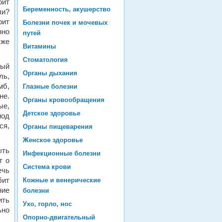
ит
Беременность, акушерство
ли?
оит
Болезни почек и мочевых
нно
путей
 же
Витамины
Стоматология
дый
Органы дыхания
ль,
мб,
Глазные болезни
не.
Органы кровообращения
ые,
Детское здоровье
иод
ся,
Органы пищеварения
Женское здоровье
ыть
Инфекционные болезни
т о
Система крови
ечь
бит
Кожные и венерические
ние
болезни
ить
Ухо, горло, нос
ьно
Опорно-двигательный