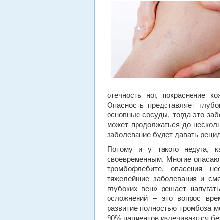
отечность ног, покраснение к
Опасность представляет глубо
основные сосуды, тогда это за
может продолжаться до нескольк
заболевание будет давать реци
Потому и у такого недуга, к
своевременным. Многие опасают
тромбофлебите, опасения не
тяжелейшие заболевания и сме
глубоких вен» решает напугать
осложнений – это вопрос врем
развитие полностью тромбоза м
90% пациентов излечиваются бе