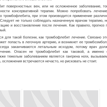
ит поверхностных вен, или не осложненное заболевание, то
ности консервативной терапии. Можно попробовать лечени
го тромбофлебита, при этом производится применение различ
 Следует не только соблюдать назначенную врачом терапию, н
ацию и восстановление после лечения. Как правило, прогноз 
ный.
я для такой болезни, как тромбофлебит лечение. Связано эт
ожет попасть в легочную артерию, и возникнет ее тромбоэмбол
всегда заканчиваются летальным исходом, потому врач дол
ечение. Опасен не тромбофлебит как таковой, а именно 
кже тяжелым заболеванием является гангрена ноги, вызывае
, осложнения встречаются нечасто, но рисковать не стоит.