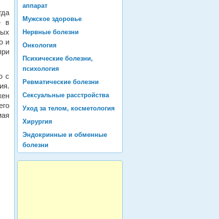
аппарат
гда
Мужское здоровье
е в
ных
Нервные болезни
о и
Онкология
при
Психические болезни,
психология
о с
Ревматические болезни
ия.
жен
Сексуальные расстройства
его
Уход за телом, косметология
мая
Хирургия
Эндокринные и обменные
болезни