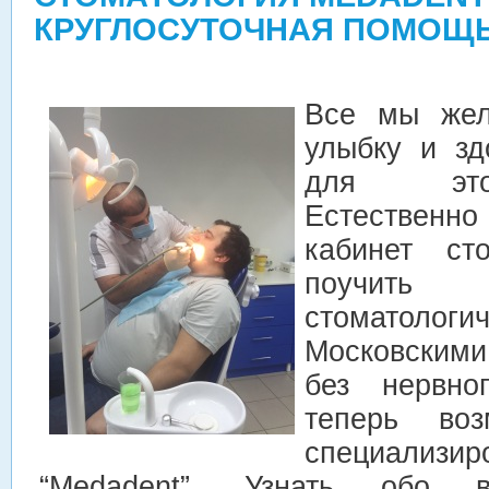
КРУГЛОСУТОЧНАЯ ПОМОЩ
Все мы жел
улыбку и зд
для это
Естественно
кабинет ст
поучить
стоматологи
Московскими
без нервно
теперь во
специализир
“Medadent”. Узнать обо в