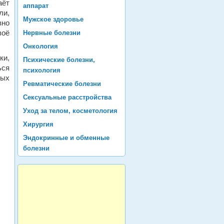
аёт
аппарат
ли,
Мужское здоровье
вно
воё
Нервные болезни
Онкология
ки,
Психические болезни,
ься
психология
ных
Ревматические болезни
Сексуальные расстройства
Уход за телом, косметология
Хирургия
Эндокринные и обменные
болезни