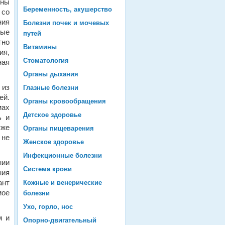
ины
Беременность, акушерство
 со
ния
Болезни почек и мочевых
вые
путей
тно
Витамины
ия,
Стоматология
ная
Органы дыхания
 из
Глазные болезни
ей.
Органы кровообращения
мах
Детское здоровье
ь и
уже
Органы пищеварения
 не
Женское здоровье
Инфекционные болезни
нии
Система крови
ния
ант
Кожные и венерические
мое
болезни
Ухо, горло, нос
м и
Опорно-двигательный