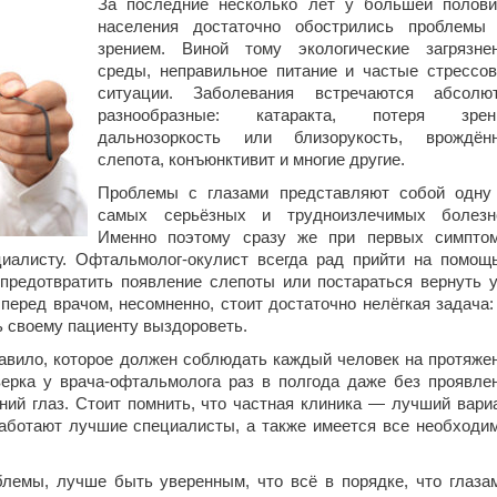
За последние несколько лет у большей полов
населения достаточно обострились проблемы
зрением. Виной тому экологические загрязне
среды, неправильное питание и частые стрессо
ситуации. Заболевания встречаются абсолю
разнообразные: катаракта, потеря зрен
дальнозоркость или близорукость, врождён
слепота, конъюнктивит и многие другие.
Проблемы с глазами представляют собой одну
самых серьёзных и трудноизлечимых болезн
Именно поэтому сразу же при первых симпто
иалисту. Офтальмолог-окулист всегда рад прийти на помощ
предотвратить появление слепоты или постараться вернуть 
 перед врачом, несомненно, стоит достаточно нелёгкая задача:
чь своему пациенту выздороветь.
равило, которое должен соблюдать каждый человек на протяже
ерка у врача-офтальмолога раз в полгода даже без проявле
ний глаз. Стоит помнить, что частная клиника — лучший вари
работают лучшие специалисты, а также имеется все необходи
лемы, лучше быть уверенным, что всё в порядке, что глаза