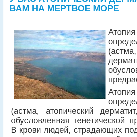
ВАМ НА МЕРТВОЕ МОРЕ
Атопия
опред
(аст
дермат
обусло
предра
Атопия
опред
(астма, атопический дерматит
обусловленная генетической п
В крови людей, страдающих по