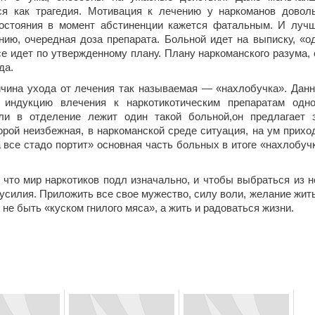
ся как трагедия. Мотивация к лечению у наркоманов довол
остояния в момент абстиненции кажется фатальным. И луч
нию, очередная доза препарата. Больной идет на выписку, «о
 идет по утвержденному плану. Плану наркоманского разума, 
да.
чина ухода от лечения так называемая — «нахлобучка». Дан
 индукцию влечения к наркотикотическим препаратам одн
ли в отделение лежит один такой больной,он предлагает 
рой неизбежная, в наркоманской среде ситуация, на ум прихо
все стадо портит» основная часть больных в итоге «нахлобуч
 что мир наркотиков подл изначально, и чтобы выбраться из н
силия. Приложить все свое мужество, силу воли, желание жить
не быть «куском гнилого мяса», а жить и радоваться жизни.