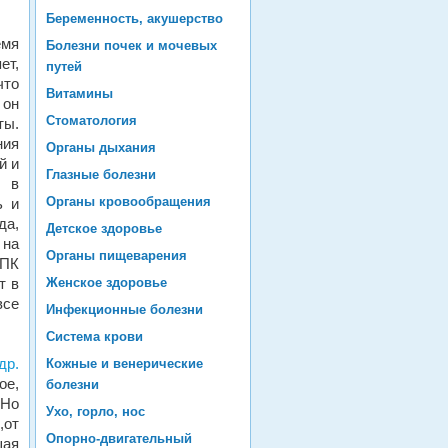
Беременность, акушерство
емя
Болезни почек и мочевых
ет,
путей
что
Витамины
 он
Стоматология
ты.
ния
Органы дыхания
й и
Глазные болезни
я в
Органы кровообращения
ь и
да,
Детское здоровье
 на
Органы пищеварения
УПК
т в
Женское здоровье
все
Инфекционные болезни
Система крови
др.
Кожные и венерические
ое,
болезни
 Но
Ухо, горло, нос
,от
Опорно-двигательный
шая