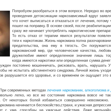
Попробуем разобраться в этом вопросе. Нередко во вр
проведения детоксикации наркозависимый вдруг заявля
что хочет выписаться и отказаться от лечения, потому 
пошел на поправку. В основе своей, после реабилитации
сразу же начинает употреблять наркотикческие препара
То есть отказ от терапии явился результатом появле
тяги к наркотикам. Жизнь наркомана полна разочаровани
предательства, она ему в тягость. Он погружаетс
наркоманский мир, где человеческие качества, любов
дружелюбие имеют определенное значение лишь тог
когда имеются наркотики или определенная сумма денег
ужден постоянно мошенничать, рисковать, врать, нарушать 
чтобы не испытать абстинентного синдрома. Личной жизнь уходи
ов разрушается его здоровье, и со временем он ощущает это 
 При современных методах
лечения наркомании, алкоголизма и 
вольно легко, но все же состояние наркомана вовсе не так
. От некоторых болей избавиться совершенно невозможно.
аркомана начинается беспокойство,страхи, и ужасная депрессия
ят с ума, способны на ужасные действия. Даже мельчай