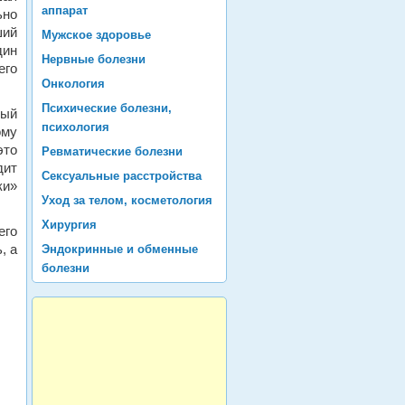
аппарат
ьно
ший
Мужское здоровье
дин
Нервные болезни
его
Онкология
Психические болезни,
ный
психология
ому
это
Ревматические болезни
дит
Сексуальные расстройства
ки»
Уход за телом, косметология
Хирургия
его
, а
Эндокринные и обменные
болезни