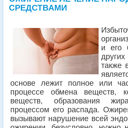
СРЕДСТВАМИ
Избыт
органи
и его 
других
также 
являет
основе лежит полное или ча
процессе обмена веществ, к
веществ, образования жир
процессом его распада.
Ожирен
вызывают нарушение всей эндо
ожирении, безусловно, нужно 