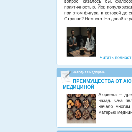
вопрос, казалось бы, филос
практичностью. Йог, популяриза
при этом фигура, к которой до 
Странно? Немного. Но давайте р
Читать полнос
НАРОДНАЯ МЕДИЦИНА
ПРЕИМУЩЕСТВА ОТ АЮ
МЕДИЦИНОЙ
Аюрведа – дре
назад. Она яв
начало многим
матерью медиц