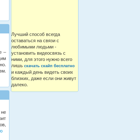
Лучший способ всегда
оставаться на связи с
любимыми людьми -
е –
установить видеосвязь с
дим
ними, для этого нужно всего
но.
лишь
скачать скайп бесплатно
зм.
и каждый день видеть своих
близких, даже если они живут
далеко.
 не
оит
ов,
ью