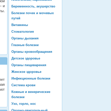
ной
— и
Беременность, акушерство
ты.
Болезни почек и мочевых
путей
Витамины
Стоматология
Органы дыхания
Глазные болезни
Органы кровообращения
Детское здоровье
Органы пищеварения
Женское здоровье
Инфекционные болезни
лет
шая
Система крови
ают
Кожные и венерические
болезни
Ухо, горло, нос
Опорно-двигательный