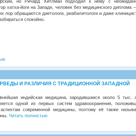
офский, но Ричард Хитлман подходил к нему с неожидан
тор хатха-йоги на Западе, человек без медицинского диплома 
сих пор обращаются диетологи, реабилитологи и даже клиницис
азбираться спокойно.
тью
РВЕДЫ И РАЗЛИЧИЯ С ТРАДИЦИОННОЙ ЗАПАДНОЙ
внейшая индийская медицина, зародившаяся около 5 тыс. 
ляется одной из первых систем здравоохранения, положив
 аспектам современной медицины, поэтому её также назыв
ины.
Читать полностью