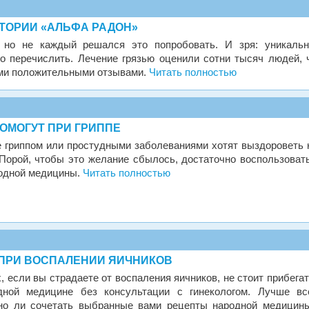
ТОРИИ «АЛЬФА РАДОН»
 но не каждый решался это попробовать. И зря: уникаль
о перечислить. Лечение грязью оценили сотни тысяч людей, 
ми положительными отзывами.
Читать полностью
ОМОГУТ ПРИ ГРИППЕ
 гриппом или простудными заболеваниями хотят выздороветь 
Порой, чтобы это желание сбылось, достаточно воспользоват
одной медицины.
Читать полностью
ПРИ ВОСПАЛЕНИИ ЯИЧНИКОВ
, если вы страдаете от воспаления яичников, не стоит прибегат
дной медицине без консультации с гинекологом. Лучше вс
жно ли сочетать выбранные вами рецепты народной медицин