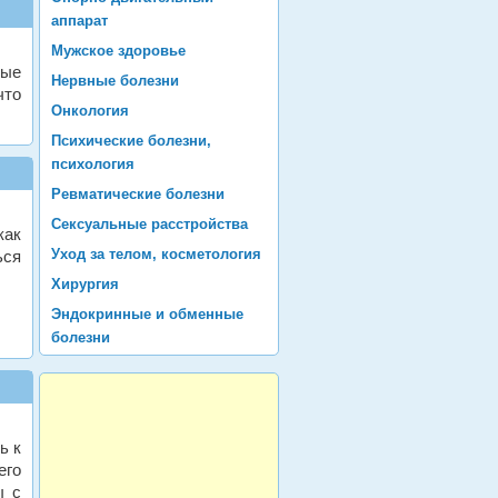
аппарат
Мужское здоровье
ные
Нервные болезни
что
Онкология
Психические болезни,
психология
Ревматические болезни
Сексуальные расстройства
как
Уход за телом, косметология
ься
Хирургия
Эндокринные и обменные
болезни
ь к
его
ы с