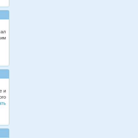
сал
ким
е и
ого
ать