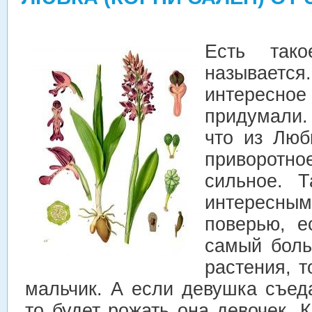
Есть тако
называетс
интересно
придумали.
что из Люб
приворотно
сильное.
Т
интересны
поверью, е
самый боль
растения, т
мальчик. А если девушка съед
то будет рожать она девочек. К