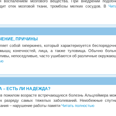
ся воспалением мозгового вещества. При внедрении подобн
одит отек мозговой ткани, тромбозы мелких сосудов. В
Чит
ЧЕНИЕ, ПРИЧИНЫ
ляет собой гиперкинез, который характеризуется беспорядоч
 мышц конечностей, лица, а также туловища. Обычно боль
тливы, непоседливые, часто ушибаются об различные окружаю
ью
 – ЕСТЬ ЛИ НАДЕЖДА?
 в пожилом возрасте встречающуюся болезнь Альцгеймера мо
 к разряду самых тяжелых заболеваний. Неизбежные спутн
вания – нарушение работы памяти
Читать полностью