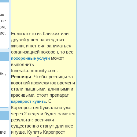
их-
 не
ом,
ие.
Если кто-то из близких или
друзей ушел навсегда из
жизни, и нет сил заниматься
организацией похорон, то все
может
похоронные услуги
выполнить
funeralcommunity.com.
вы,
Ресницы.
Чтобы ресницы за
короткий промежуток времени
стали пышными, длинными и
красивыми, стоит препарат
. С
карепрост купить
Карепростом буквально уже
через 2 недели будет заметен
результат: реснички
существенно станут длиннее
ние
и гуще. Купить Карепрост