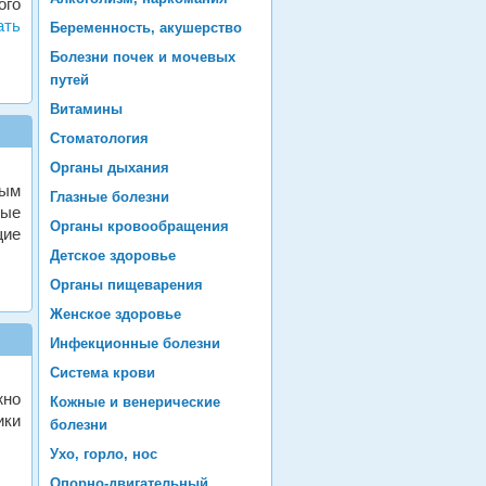
ого
ать
Беременность, акушерство
Болезни почек и мочевых
путей
Витамины
Стоматология
Органы дыхания
ным
Глазные болезни
ные
Органы кровообращения
щие
Детское здоровье
Органы пищеварения
Женское здоровье
Инфекционные болезни
Система крови
жно
Кожные и венерические
ики
болезни
Ухо, горло, нос
Опорно-двигательный