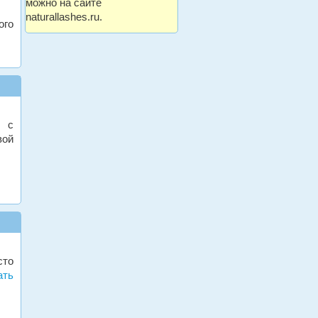
можно на сайте
naturallashes.ru.
ого
я с
вой
сто
ать