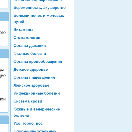
Беременность, акушерство
Болезни почек и мочевых
путей
Витамины
ого
Стоматология
Органы дыхания
Глазные болезни
Органы кровообращения
а,
Детское здоровье
дно
Органы пищеварения
Женское здоровье
Инфекционные болезни
нхи
Система крови
Кожные и венерические
болезни
Ухо, горло, нос
Опорно-двигательный