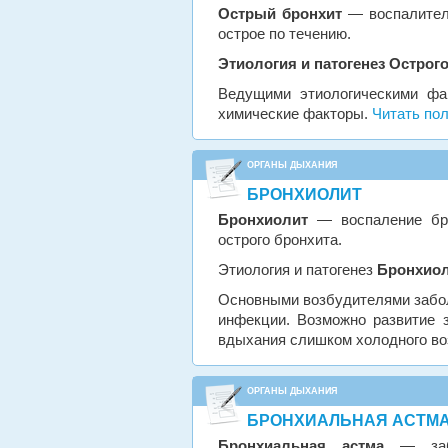
Острый бронхит
— воспалитель
острое по течению.
Этиология и патогенез
Острого
Ведущими этиологическими фа
химические факторы.
Читать по
ОРГАНЫ ДЫХАНИЯ
БРОНХИОЛИТ
Бронхиолит
— воспаление бро
острого бронхита.
Этиология и патогенез
Бронхио
Основными возбудителями забо
инфекции. Возможно развитие 
вдыхания слишком холодного во
ОРГАНЫ ДЫХАНИЯ
БРОНХИАЛЬНАЯ АСТМА:
Бронхиальная астма
— забо