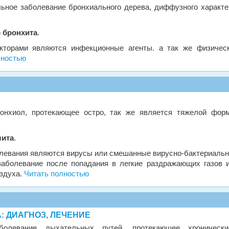
ное заболевание бронхиального дерева, диффузного характе
 бронхита
.
кторами являются инфекционные агенты. а так же физичес
лностью
нхиол, протекающее остро, так же является тяжелой фор
лита
.
левания являются вирусы или смешанные вирусно-бактериаль
заболевание после попадания в легкие раздражающих газов 
здуха.
Читать полностью
 ДИАГНОЗ, ЛЕЧЕНИЕ
левание дыхательных путей, протекающее хроническ