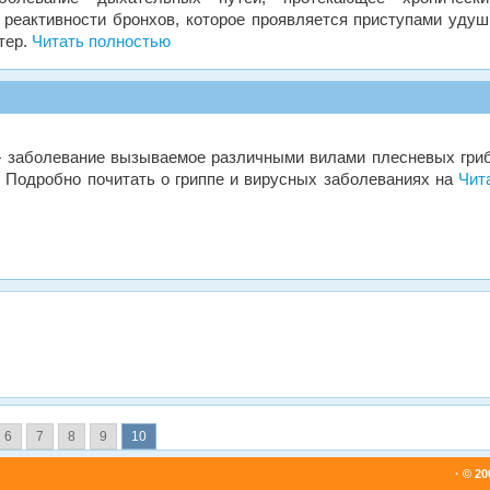
реактивности бронхов, которое проявляется приступами удуш
тер.
Читать полностью
заболевание вызываемое различными вилами плесневых гри
s. Подробно почитать о гриппе и вирусных заболеваниях на
Чит
6
7
8
9
10
· © 2