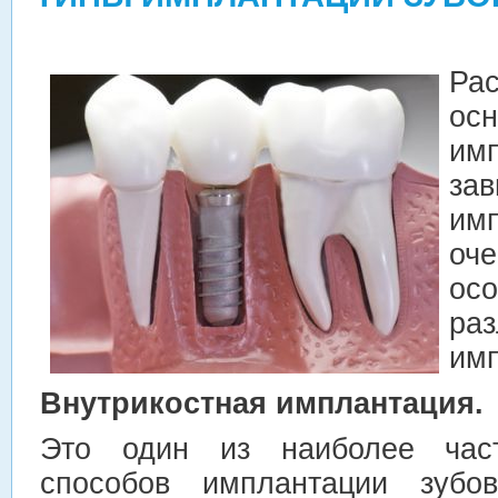
Ра
о
им
зав
им
оч
осо
ра
имп
Внутрикостная имплантация.
Это один из наиболее час
способов имплантации зубо