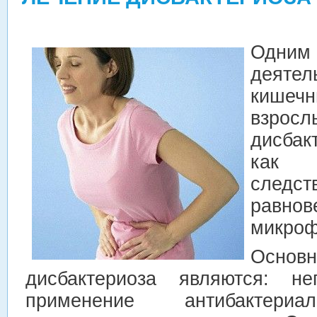
Одни
деяте
кишечн
взро
дисбак
как п
след
равн
микроф
Осно
дисбактериоза являются: не
применение антибактериа