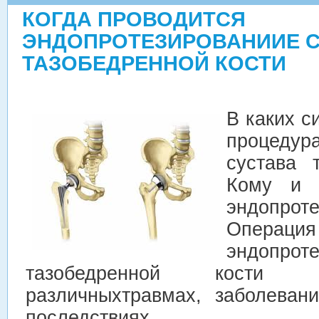
КОГДА ПРОВОДИТСЯ
ЭНДОПРОТЕЗИРОВАНИИЕ С
ТАЗОБЕДРЕННОЙ КОСТИ
В каких с
процедур
сустава 
Кому и 
эндопроте
Опе
эндопрот
тазобедренной кости 
различныхтравмах, заболеван
последствиях.