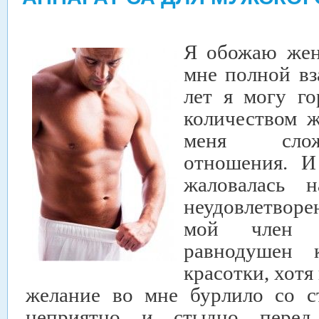
Я обожаю жен
мне полной вз
лет я могу го
количеством 
меня слож
отношения.
И
жаловалась н
неудовлетворен
мой член о
равнодушен 
красотки, хотя
желание во мне бурлило со с
неприятно и стыдно перед