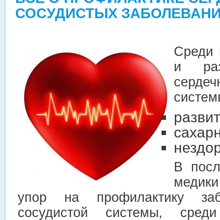
СОСУДИСТЫХ ЗАБОЛЕВАН
Среди 
и раз
сердеч
систем
развит
сахар
нездо
В посл
медик
упор на профилактику заб
сосудистой системы, сред