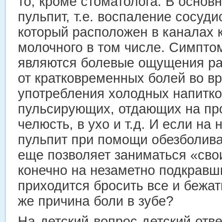
то, кроме стоматолога. В осно
пульпит, т.е. воспаление сосуди
который расположен в каналах к
молочного в том числе. Симпто
являются болевые ощущения ра
от кратковременных болей во в
употребления холодных напитк
пульсирующих, отдающих на пр
челюсть, в ухо и т.д. И если на
пульпит при помощи обезболив
еще позволяет заниматься «сво
конечно на незаметно подкравш
приходится бросить все и бежат
же причина боли в зубе?
На детский вопрос детский от