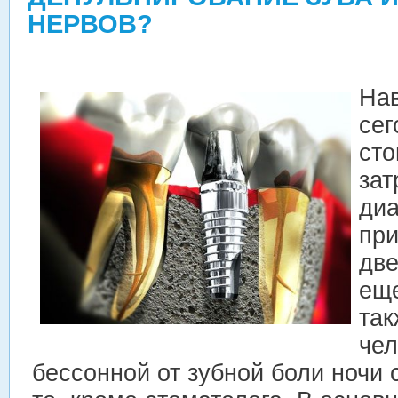
НЕРВОВ?
Нав
сег
сто
зат
диа
пр
две
еще
так
чел
бессонной от зубной боли ночи 