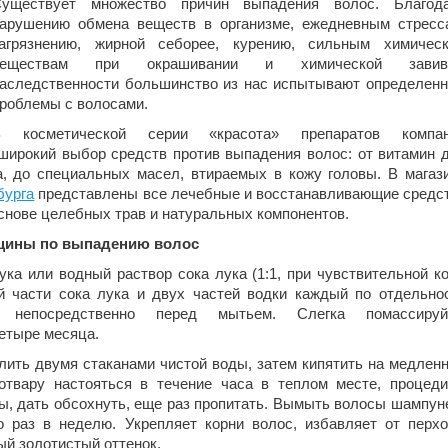
уществует множество причин выпадения волос. Благод
арушению обмена веществ в организме, ежедневным стресс
агрязнению, жирной себорее, курению, сильным химичес
веществам при окрашивании
и химической завивк
аследственности большинство из нас испытывают определен
роблемы с волосами.
В косметической серии «красота» препаратов компа
ирокий выбор средств против выпадения волос: от витамин 
а, до специальных масел, втираемых в кожу головы. В магаз
бурга
представлены все лечебные и восстанавливающие средс
снове целебных трав и натуральных компонентов.
цины по выпадению волос
а или водный раствор сока лука (1:1, при чувствительной к
й части сока лука и двух частей водки каждый по отдельно
непосредственно перед мытьем. Слегка помассируй
етыре месяца.
лить двумя стаканами чистой воды, затем кипятить на медлен
отвару настояться в течение часа в теплом месте, процеди
ы, дать обсохнуть, еще раз пропитать. Вымыть волосы шампун
 раз в неделю. Укрепляет корни волос, избавляет от перхо
ый золотистый оттенок.