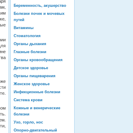
аря
Беременность, акушерство
ам,
ким
Болезни почек и мочевых
е,
путей
ные
Витамины
Стоматология
нии
Органы дыхания
для
ине
Глазные болезни
тва
Органы кровообращения
Детское здоровье
Органы пищеварения
оже
Женское здоровье
сти
Инфекционные болезни
те.
Система крови
ном
Кожные и венерические
ть.
болезни
ем.
Ухо, горло, нос
ти,
Опорно-двигательный