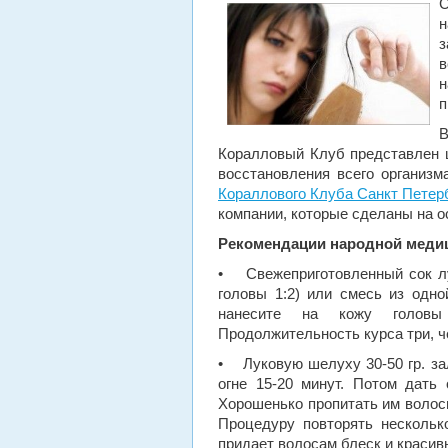
С
н
з
н
п
Коралловый Клуб представлен ш
восстановления всего организм
Кораллового Клуба Санкт Петер
компании, которые сделаны на о
Рекомендации народной меди
• Свежеприготовленный сок лук
головы 1:2) или смесь из одно
нанесите на кожу головы 
Продолжительность курса три, ч
• Луковую шелуху 30-50 гр. за
огне 15-20 минут. Потом дать 
Хорошенько пропитать им волос
Процедуру повторять несколько
придает волосам блеск и красив