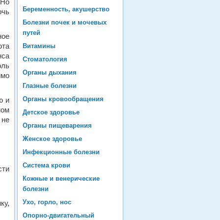
 Но
Беременность, акушерство
очь
Болезни почек и мочевых
путей
ное
ота
Витамины
нса
Стоматология
оль
Органы дыхания
имо
Глазные болезни
Органы кровообращения
ю и
ном
Детское здоровье
 не
Органы пищеварения
Женское здоровье
Инфекционные болезни
Система крови
сти
Кожные и венерические
болезни
Ухо, горло, нос
ку,
Опорно-двигательный