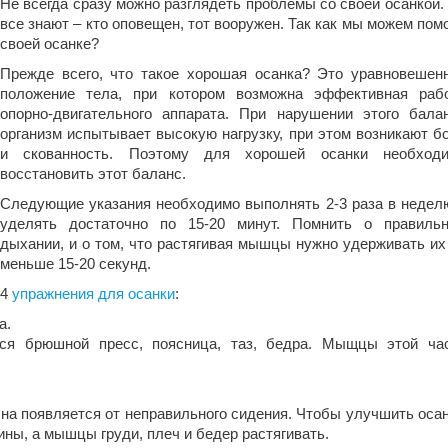
Не всегда сразу можно разглядеть проблемы со своей осанкой.
все знают – кто оповещен, тот вооружен. Так как мы можем пом
своей осанке?
Прежде всего, что такое хорошая осанка? Это уравновешен
положение тела, при котором возможна эффективная раб
опорно-двигательного аппарата. При нарушении этого бала
организм испытывает высокую нагрузку, при этом возникают б
и скованность. Поэтому для хорошей осанки необход
восстановить этот баланс.
Следующие указания необходимо выполнять 2-3 раза в недел
уделять достаточно по 15-20 минут. Помнить о правиль
дыхании, и о том, что растягивая мышцы нужно удерживать их
меньше 15-20 секунд.
4
упражнения для осанки
:
а.
тся брюшной пресс, поясница, таз, бедра. Мыщцы этой ча
Она появляется от неправильного сидения. Чтобы улучшить осан
ы, а мышцы груди, плеч и бедер растягивать.