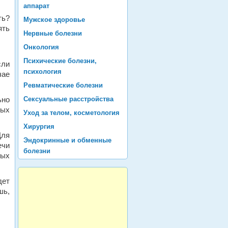
аппарат
ть?
Мужское здоровье
ять
Нервные болезни
Онкология
Психические болезни,
сли
психология
чае
Ревматические болезни
ьно
Сексуальные расстройства
ных
Уход за телом, косметология
Хирургия
Для
Эндокринные и обменные
ечи
болезни
лых
дет
шь,