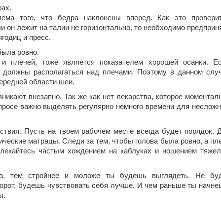
рах.
ема того, что бедра наклонены вперед. Как это провери
и он лежит на талии не горизонтально, то необходимо предприн
годиц и пресс.
была ровно.
и плечей, тоже является показателем хорошей осанки. Е
и должны располагаться над плечами. Поэтому в данном слу
ередней области шеи.
зникают внезапно. Так же как нет лекарства, которое моментал
опросе важно выделять регулярно немного времени для неслож
ствия. Пусть на твоем рабочем месте всегда будет порядок. 
ические матрацы. Следи за тем, чтобы голова была ровно, а пл
лекайтесь частым хождением на каблуках и ношением тяже
а, тем стройнее и моложе ты будешь выглядеть. Не бу
орот, будешь чувствовать себя лучше. И чем раньше ты начне
ы.