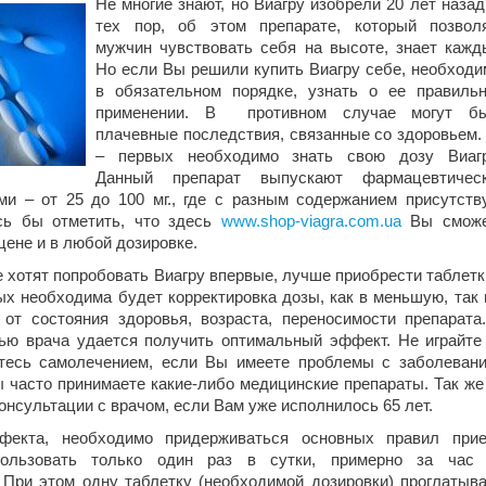
Не многие знают, но Виагру изобрели 20 лет назад
тех пор, об этом препарате, который позвол
мужчин чувствовать себя на высоте, знает кажд
Но если Вы решили купить Виагру себе, необходи
в обязательном порядке, узнать о ее правиль
применении. В противном случае могут б
плачевные последствия, связанные со здоровьем.
– первых необходимо знать свою дозу Виаг
Данный препарат выпускают фармацевтичес
и – от 25 до 100 мг., где с разным содержанием присутств
сь бы отметить, что здесь
www.shop-viagra.com.ua
Вы сможе
цене и в любой дозировке.
хотят попробовать Виагру впервые, лучше приобрести таблетк
рых необходима будет корректировка дозы, как в меньшую, так 
от состояния здоровья, возраста, переносимости препарата
ью врача удается получить оптимальный эффект. Не играйте
тесь самолечением, если Вы имеете проблемы с заболеван
ы часто принимаете какие-либо медицинские препараты. Так же
онсультации с врачом, если Вам уже исполнилось 65 лет.
фекта, необходимо придерживаться основных правил при
пользовать только один раз в сутки, примерно за час
. При этом одну таблетку (необходимой дозировки) проглатыв