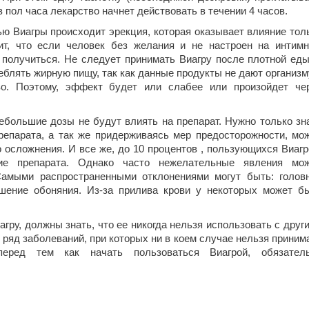
 пол часа лекарство начнет действовать в течении 4 часов.
ю Виагры происходит эрекция, которая оказывает влияние тол
ит, что если человек без желания и не настроен на интим
 получиться. Не следует принимать Виагру после плотной еды
еблять жирную пищу, так как данные продукты не дают организм
во. Поэтому, эффект будет или слабее или произойдет че
небольшие дозы не будут влиять на препарат. Нужно только зн
репарата, а так же придерживаясь мер предосторожности, мо
о осложнения. И все же, до 10 процентов , пользующихся Виагр
ие препарата. Однако часто нежелательные явления мо
Самыми распространенными отклонениями могут быть: голов
ушение обоняния. Из-за прилива крови у некоторых может б
гру, должны знать, что ее никогда нельзя использовать с друг
 ряд заболеваний, при которых ни в коем случае нельзя приним
перед тем как начать пользоваться Виагрой, обязател