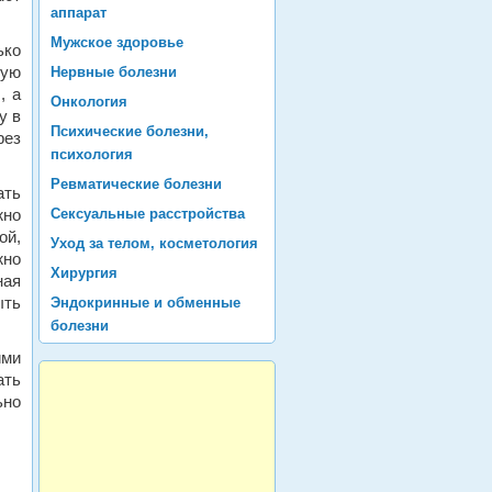
аппарат
Мужское здоровье
ько
ную
Нервные болезни
, а
Онкология
у в
Психические болезни,
рез
психология
Ревматические болезни
ать
жно
Сексуальные расстройства
ой,
Уход за телом, косметология
жно
Хирургия
ная
ыть
Эндокринные и обменные
болезни
ими
ать
ьно