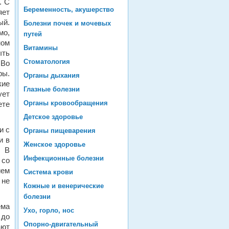
. С
Беременность, акушерство
яет
ый.
Болезни почек и мочевых
мо,
путей
ном
Витамины
ыть
Стоматология
 Во
ры.
Органы дыхания
кие
Глазные болезни
ует
Органы кровообращения
те
Детское здоровье
и с
Органы пищеварения
и в
Женское здоровье
. В
Инфекционные болезни
 со
ием
Система крови
 не
Кожные и венерические
болезни
ема
Ухо, горло, нос
 до
Опорно-двигательный
ают