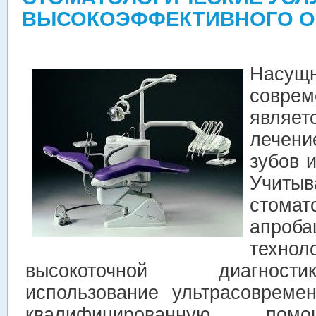
ВЫСОКОЭФФЕКТИВНОГО О
Насу
совре
явля
лечен
зубов 
Учитыв
стома
апроб
технол
высокоточной диагност
использование ультрасовреме
квалифицированную пом