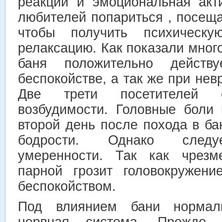
реакции и эмоциональная акт
любителей попариться , посещ
чтобы получить психическ
релаксацию. Как показали мног
баня положительно действ
беспокойстве, а так же при нев
Две трети посетителей о
возбудимости. Головные боли
второй день после похода в б
бодрости. Однако следуе
умеренности. Так как чрезм
парной грозит головокружени
беспокойством.
Под влиянием бани нормализ
нервная система. Прежде 