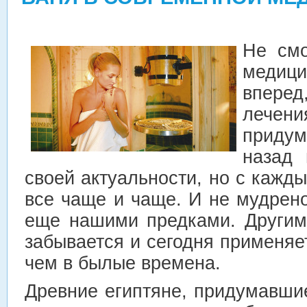
Не смо
меди
впере
лечен
приду
назад 
своей актуальности, но с кажд
все чаще и чаще. И не мудрен
еще нашими предками.
Другим
забывается и сегодня применяе
чем в былые времена.
Древние египтяне, придумавши