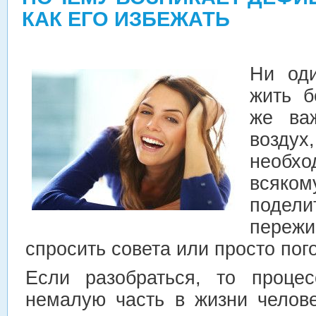
КАК ЕГО ИЗБЕЖАТЬ
Ни од
жить б
же ва
возду
необхо
всяко
подели
переж
спросить совета или просто пог
Если разобраться, то проце
немалую часть в жизни челове