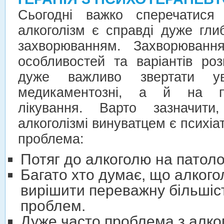
Сьогодні важко сперечатис
алкоголізм є справді дуже гл
захворюванням. Захворюванн
особливостей та варіантів роз
дуже важливо звертати 
медикаментозні, а й на пси
лікування. Варто зазначит
алкоголізмі винуватцем є психіа
проблема:
Потяг до алкоголю на патолог
Багато хто думає, що алкого
вирішити переважну більшіст
проблем.
Дуже часто проблема з алко