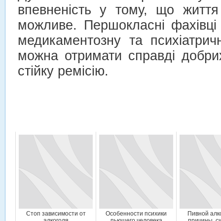
впевненість у тому, що життя
можливе. Першокласні фахівці
медикаментозну та психіатрич
можна отримати справді добрих
стійку ремісію.
Стоп зависимости от
Особенности психики
Пивной алк
алкоголя
пьющего человека
причины, с