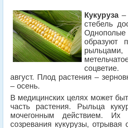
Кукуруза
–
стебель до
Однополы
образуют п
рыльца
метельча
соцветие.
август. Плод растения – зернов
– осень.
В медицинских целях может бы
часть растения.
Рыльца куку
мочегонным действием. Их
созревания кукурузы, отрывая с