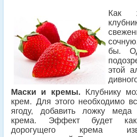
Как 
клуб
свежен
сочную
бы. О
подоз
этой а
дивного
Маски и кремы.
Клубнику мож
крем. Для этого необходимо вс
ягоду, добавить ложку меда
крема. Эффект будет как
дорогущего крема изв