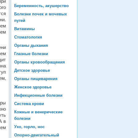
при
Беременность, акушерство
ого
тся
Болезни почек и мочевых
ни.
путей
ием
Витамины
ием
Стоматология
Органы дыхания
ени
ием
Глазные болезни
дит
Органы кровообращения
вна
Детское здоровье
туп
ем,
Органы пищеварения
Женское здоровье
Инфекционные болезни
оры
Система крови
жно
Кожные и венерические
уть
болезни
А в
Ухо, горло, нос
жем
Опорно-двигательный