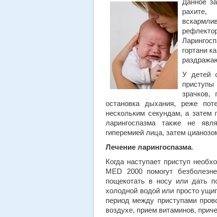
Данное за
рахите,
вскармли
рефлекто
Ларингос
гортани к
раздражаю
У детей 
приступы
зрачков,
остановка дыхания, реже пот
нескольким секундам, а затем 
ларингоспазма также не явл
гиперемией лица, затем цианозо
Лечение ларингоспазма
.
Когда наступает приступ необх
MED 2000 помогут безболезне
пощекотать в носу или дать п
холодной водой или просто ущип
период между приступами прово
воздухе, прием витаминов, прич