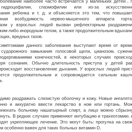
болевание наиболее часто встречается у маленьких детей , 
 гидроцефалии, спазмофилии или из-за искусственн
вания ребенка
и т. д. и объясняется это тем, что повышае
рная возбудимость нервно-мышечного аппарата горта
пазм у взрослых людей вызван рефлекторным раздражен
аким-либо инородным телом, а также продолжительным вдыхан
щих, вредных газов.
симптомами данного заболевания выступают время от врем
 судорожного замыкания голосовой щели, цианозом, сужен
 подергиваниями конечностей, в некоторых случаях происхо
еря сознания. Обычно длительность приступа у детей ра
происходит восстановление дыхания. У взрослых людей прис
яется продолжительным и сопровождается сильным кашл
м.
одимо раздражать слизистую оболочку и кожу. Новые ингалят
нно и аккуратно ввести лекарство в ном или гортань. Мо
онюхать больному нашатырный спирт, а лицо можно сбрызн
нуть. В редких случаях применяют интубацию и трахеотомию. 
дят укрепляющее лечение. Это могут быть: прогулка на све
ем особенно важен для таких больных витамин D.