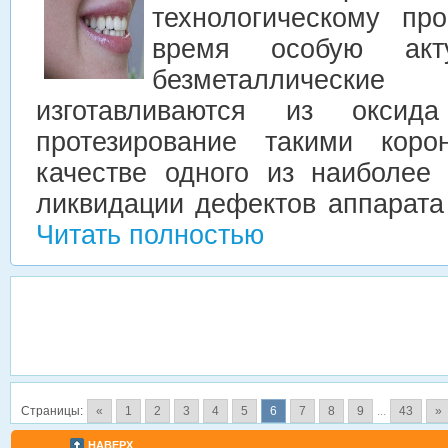
технологическому пр
время особую акту
безметаллические
изготавливаются из оксид
протезирование такими коро
качестве одного из наиболее
ликвидации дефектов аппарата
Читать полностью
Страницы:
«
1
2
3
4
5
6
7
8
9
...
43
»
НАВЕРХ