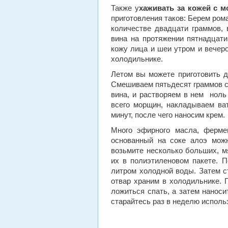
Также у
хаживать за кожей с 
приготовления таков: Берем ром
количестве двадцати граммов,
вина на протяжении пятнадцат
кожу лица и шеи утром и вечеро
холодильнике.
Летом вы можете приготовить д
Смешиваем пятьдесят граммов со
вина, и растворяем в нем ноль
всего морщин, накладываем ва
минут, после чего наносим крем.
Много эфирного масла, фермен
основанный на соке алоэ можн
возьмите несколько больших, м
их в полиэтиленовом пакете. П
литром холодной воды. Затем с
отвар храним в холодильнике. 
ложиться спать, а затем наноси
старайтесь раз в неделю исполь