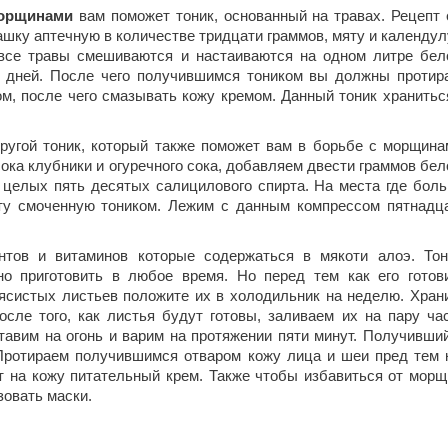
морщинами
вам поможет тоник, основанный на травах. Рецепт 
ашку аптечную в количестве тридцати граммов, мяту и календул
 все травы смешиваются и настаиваются на одном литре бел
и дней. После чего получившимся тоником вы должны протир
м, после чего смазывать кожу кремом. Данный тоник хранитьс
ругой тоник, который также поможет вам в борьбе с морщина
ка клубники и огуречного сока, добавляем двести граммов бел
 целых пять десятых салицилового спирта. На места где бол
ту смоченную тоником. Лежим с данным компрессом пятнадц
тов и витаминов которые содержаться в мякоти алоэ. Тон
о приготовить в любое время. Но перед тем как его готов
ясистых листьев положите их в холодильник на неделю. Хран
осле того, как листья будут готовы, заливаем их на пару ча
тавим на огонь и варим на протяжении пяти минут. Получивши
Протираем получившимся отваром кожу лица и шеи пред тем 
т на кожу питательный крем. Также чтобы избавиться от морщ
зовать маски.