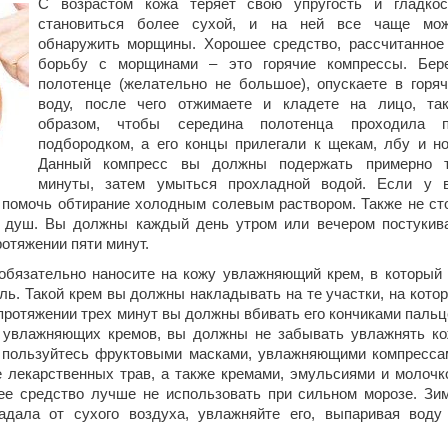
С возрастом кожа теряет свою упругость и гладкос
становиться более сухой, и на ней все чаще мо
обнаружить морщины. Хорошее средство, рассчитанное
борьбу с морщинами – это горячие компрессы.
Бере
полотенце (желательно не большое), опускаете в горя
воду, после чего отжимаете и кладете на лицо, та
образом, чтобы середина полотенца проходила 
подбородком, а его концы прилегали к щекам, лбу и но
Данный компресс вы должны подержать примерно 
минуты, затем умыться прохладной водой. Если у 
помочь обтирание холодным солевым раствором. Также не ст
 душ. Вы должны каждый день утром или вечером постукив
ротяжении пяти минут.
обязательно наносите на кожу увлажняющий крем, в который
ь. Такой крем вы должны накладывать на те участки, на кото
ротяжении трех минут вы должны вбивать его кончиками пальц
увлажняющих кремов, вы должны не забывать увлажнять ко
 пользуйтесь фруктовыми масками, увлажняющими компресса
 лекарственных трав, а также кремами, эмульсиями и молочк
ее средство лучше не использовать при сильном морозе. Зи
дала от сухого воздуха, увлажняйте его, выпаривая воду