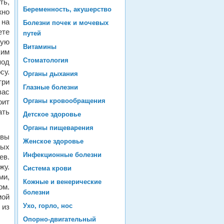
ть,
Беременность, акушерство
жно
 на
Болезни почек и мочевых
те
путей
чую
Витамины
ким
Стоматология
под
су.
Органы дыхания
три
Глазные болезни
вас
Органы кровообращения
оит
ать
Детское здоровье
Органы пищеварения
 вы
Женское здоровье
рых
Инфекционные болезни
ев.
жу.
Система крови
ми,
Кожные и венерические
ом.
болезни
мой
Ухо, горло, нос
 из
Опорно-двигательный