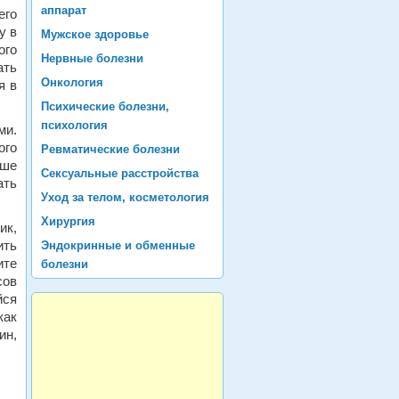
аппарат
его
у в
Мужское здоровье
ого
Нервные болезни
ать
Онкология
я в
Психические болезни,
психология
ми.
ого
Ревматические болезни
ьше
Сексуальные расстройства
ать
Уход за телом, косметология
Хирургия
ик,
ить
Эндокринные и обменные
ите
болезни
сов
йся
как
ин,