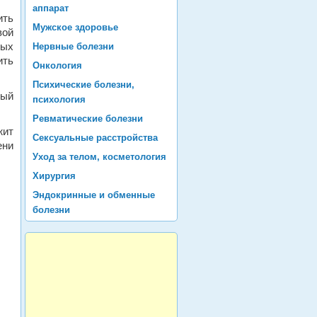
аппарат
ить
Мужское здоровье
вой
ных
Нервные болезни
ить
Онкология
Психические болезни,
рый
психология
Ревматические болезни
жит
Сексуальные расстройства
ени
Уход за телом, косметология
Хирургия
Эндокринные и обменные
болезни