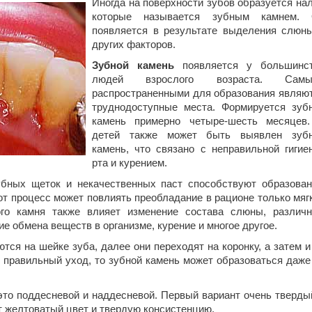
Иногда на поверхности зубов образуется нал
которые называется зубным камнем.
появляется в результате выделения слюн
других факторов.
Зубной камень
появляется у большинс
людей взрослого возраста. Самы
распространенными для образования являю
труднодоступные места. Формируется зуб
камень примерно четыре-шесть месяцев
детей также может быть выявлен зуб
камень, что связано с неправильной гигие
рта и курением.
убных щеток и некачественных паст способствуют образова
тот процесс может повлиять преобладание в рационе только мяг
го камня также влияет изменение состава слюны, различ
е обмена веществ в организме, курение и многое другое.
тся на шейке зуба, далее они переходят на коронку, а затем и
 правильный уход, то зубной камень может образоваться даже
это поддесневой и наддесневой. Первый вариант очень тверды
т желтоватый цвет и твердую консистенцию.