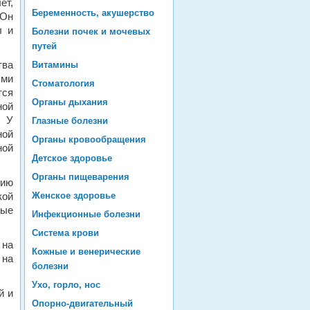
ет,
Беременность, акушерство
 Он
ы и
Болезни почек и мочевых
путей
тва
Витамины
ми
Стоматология
тся
Органы дыхания
ной
. У
Глазные болезни
ной
Органы кровообращения
ной
Детское здоровье
Органы пищеварения
нию
кой
Женское здоровье
ные
Инфекционные болезни
Система крови
 на
Кожные и венерические
 на
болезни
Ухо, горло, нос
й и
Опорно-двигательный