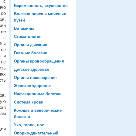
ы с
Беременность, акушерство
ячо
 со
Болезни почек и мочевых
ов,
путей
жен
Витамины
 не
Стоматология
и с
 бы
Органы дыхания
 не
Глазные болезни
ы и
Органы кровообращения
 не
ать
Детское здоровье
иях
Органы пищеварения
сть
Женское здоровье
Инфекционные болезни
ов.
кую
Система крови
кая
Кожные и венерические
дам
болезни
Ухо, горло, нос
ции
Опорно-двигательный