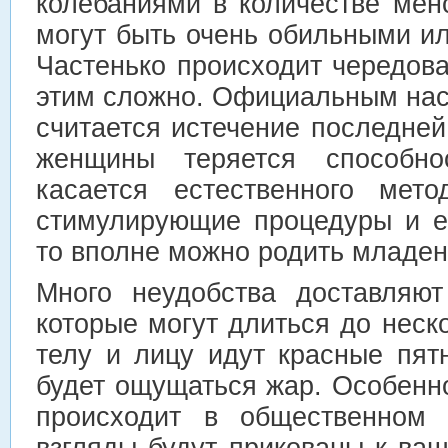
колебаниями в количестве мен
могут быть очень обильными и
Частенько происходит чередован
этим сложно. Официальным на
считается истечение последней
женщины теряется способно
касается естественного мето
стимулирующие процедуры и е
то вполне можно родить младенц
Много неудобства доставляю
которые могут длиться до неско
телу и лицу идут красные пят
будет ощущаться жар. Особенно
происходит в общественном 
взгляды будут прикованы к ва