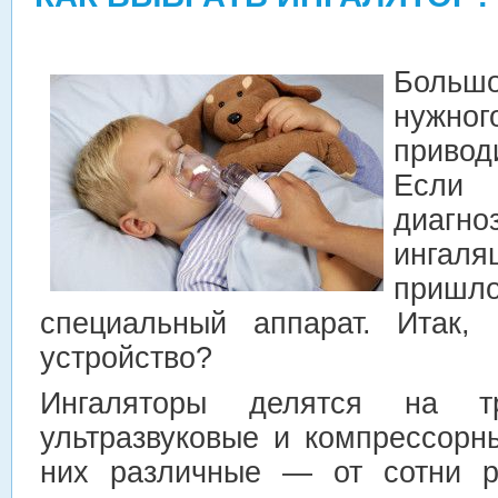
Боль
нужно
привод
Если 
диаг
ингал
приш
специальный аппарат. Итак,
устройство?
Ингаляторы делятся на т
ультразвуковые и компрессорн
них различные — от сотни р