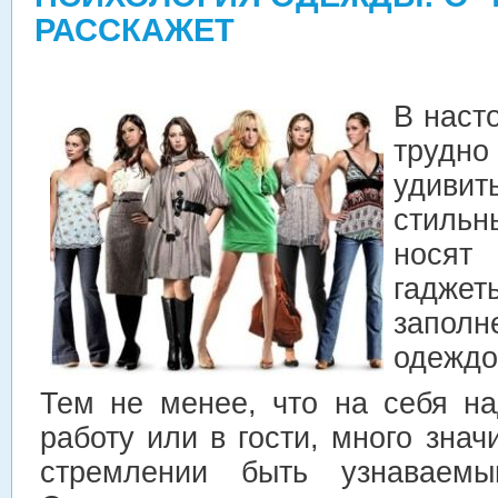
РАССКАЖЕТ
В наст
трудн
удивит
стильн
носят
гадж
запол
одеждо
Тем не менее, что на себя на
работу или в гости, много знач
стремлении быть узнаваем