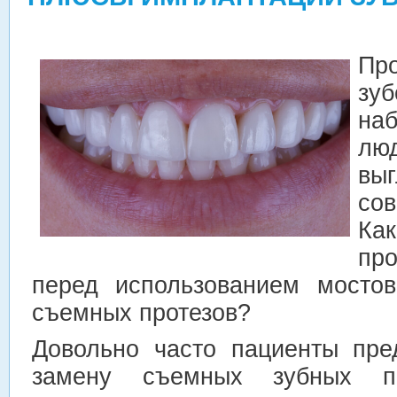
Пр
зу
наб
лю
вы
со
Ка
пр
перед использованием мостов
съемных протезов?
Довольно часто пациенты пре
замену съемных зубных п