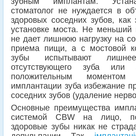
зубным имплантам. Устана
стоматолог не нуждается в об
здоровых соседних зубов, как
установке моста. Не меньший 
не дает лишнюю нагрузку на с
приема пищи, а с мостовой к
зубы испытывают лишне
отсутствующего зуба или
положительным моменто
имплантации зуба избежание п
соседних зубов (удаление нерво
Основные преимущества импла
системой CBW на лицо, по
здоровые зубы никак не страд
депульпации. Так,
імплантац