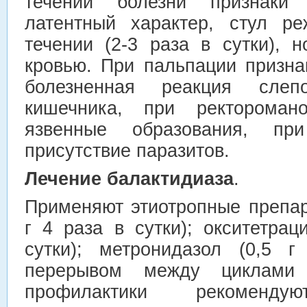
течении болезни признаки 
латентный характер, стул р
течении (2-3 раза в сутки), 
кровью. При пальпации призна
болезненная реакция слеп
кишечника, при ректороман
язвенные образования, п
присутствие паразитов.
Лечение балактидиаза
.
Применяют этиотропные препар
г 4 раза в сутки); окситетрац
сутки); метронидазол (0,5 
перерывом между циклами
профилактики рекомендую