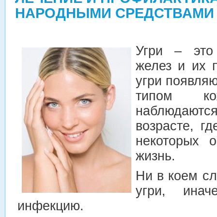
НАРОДНЫМИ СРЕДСТВАМИ
Угри – это
желез и их 
угри появля
типом к
наблюдаю
возрасте
, гд
некоторых 
жизнь.
Ни в коем с
угри, инач
инфекцию.