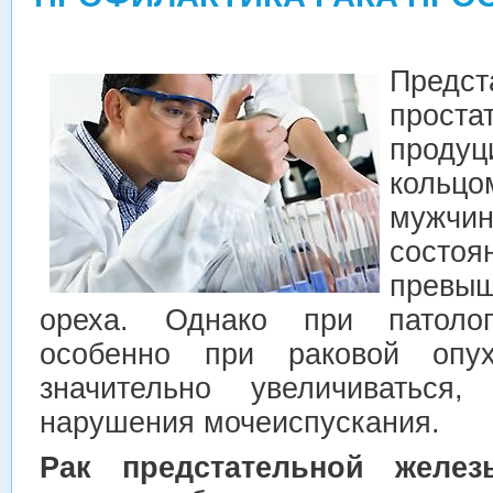
Предст
проста
проду
кольцо
мужч
состо
превыш
ореха. Однако при
патологи
особенно при раковой опу
значительно увеличиваться,
нарушения мочеиспускания.
Рак предстательной желез